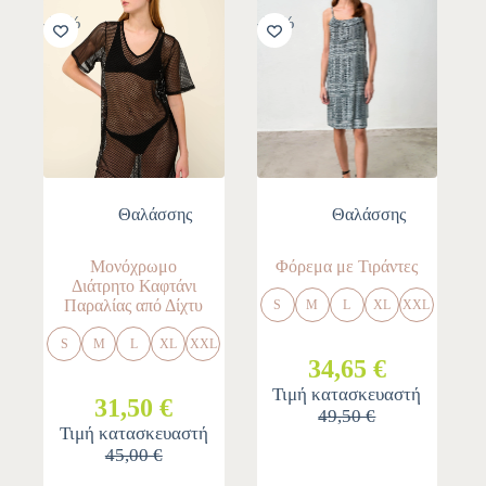
-30%
-30%
Θαλάσσης
Θαλάσσης
Μονόχρωμο
Φόρεμα με Τιράντες
Διάτρητο Καφτάνι
Παραλίας από Δίχτυ
S
M
L
XL
XXL
S
M
L
XL
XXL
34,65 €
Τιμή κατασκευαστή
31,50 €
49,50 €
Τιμή κατασκευαστή
45,00 €