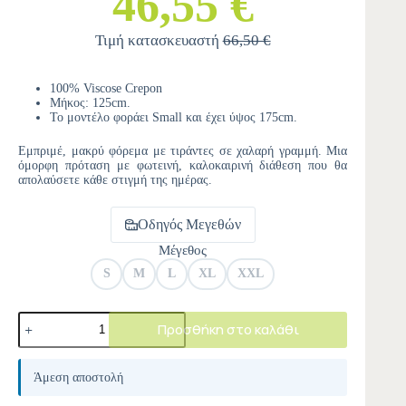
46,55 €
Τιμή κατασκευαστή
66,50 €
100% Viscose Crepon
Μήκος: 125cm.
Το μοντέλο φοράει Small και έχει ύψος 175cm.
Εμπριμέ, μακρύ φόρεμα με τιράντες σε χαλαρή γραμμή. Μια
όμορφη πρόταση με φωτεινή, καλοκαιρινή διάθεση που θα
απολαύσετε κάθε στιγμή της ημέρας.
Οδηγός Μεγεθών
Μέγεθος
S
M
L
XL
XXL
Προσθήκη στο καλάθι
A
l
Άμεση αποστολή
t
e