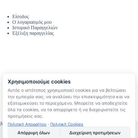
Είσοδος
Ο λογαριασμός μου
Ιστορικό Παραγγελιών
Εξέλιξη παραγγελίας
Χρησιμοποιούμε cookies
Αυτός ο ιστότοπος χρησιμοποιεί cookies για να βελτιώσει
Ακολουθήστε μας
την εμπειρία σας, να αναλύσει την επισκεψιμότητα και να
TikTok
εξατομικεύσει το περιεχόμενο. Μπορείτε να αποδεχτείτε
Instagram
όλα τα cookies, να τα απορρίψετε ή να διαχειριστείτε τις
Facebook
προτιμήσεις σας.
JustMyHome © Copyright 2026
Πολιτική Απορρήτου
·
Πολιτική Cookies
Απόρριψη όλων
Διαχείριση προτιμήσεων