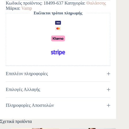
Κωδικός προϊόντος:
18499-637
Κατηγορία:
Θαλάσσης
r
Μάρκα:
Vamp
n
Ευέλικτοι τρόποι πληρωμής
a
t
i
v
e
:
Επιπλέον πληροφορίες
Επιλογές Αλλαγής
Πληροφορίες Αποστολών
Σχετικά προϊόντα