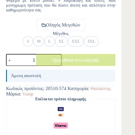
Φόρεμα με κοντό μανίκι, V λαιμόκοψη και πλάτη. Μια
μονόχρωμη πρόταση που θα δώσει άνεση και απλότητα στην
καθημερινότητα σας.
Οδηγός Μεγεθών
Μέγεθος
S
M
L
XL
XXL
3XL
Προσθήκη στο καλάθι
A
l
Άμεση αποστολή
t
e
Κωδικός προϊόντος:
20510-574
Κατηγορία:
Θαλάσσης
r
Μάρκα:
Vamp
n
Ευέλικτοι τρόποι πληρωμής
a
t
i
v
e
: