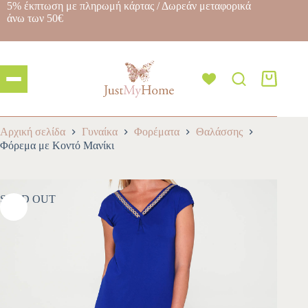
5% έκπτωση με πληρωμή κάρτας / Δωρεάν μεταφορικά
άνω των 50€
Αρχική σελίδα
Γυναίκα
Φορέματα
Θαλάσσης
Φόρεμα με Κοντό Μανίκι
SOLD OUT