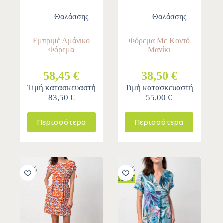
Θαλάσσης
Θαλάσσης
Εμπριμέ Αμάνικο
Φόρεμα Με Κοντό
Φόρεμα
Μανίκι
58,45 €
38,50 €
Τιμή κατασκευαστή
Τιμή κατασκευαστή
83,50 €
55,00 €
Περισσότερα
Περισσότερα
-30%
-30%
HOT