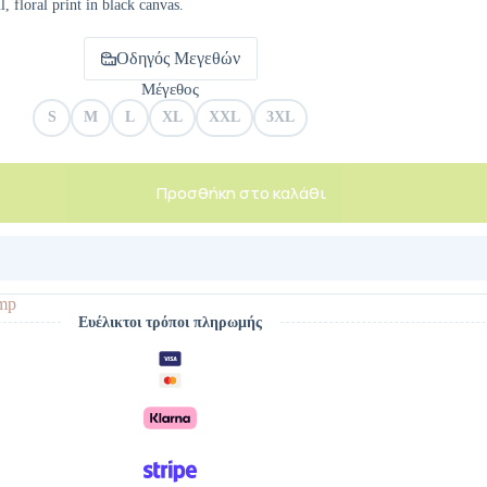
, floral print in black canvas.
Οδηγός Μεγεθών
Μέγεθος
S
M
L
XL
XXL
3XL
Προσθήκη στο καλάθι
mp
Ευέλικτοι τρόποι πληρωμής