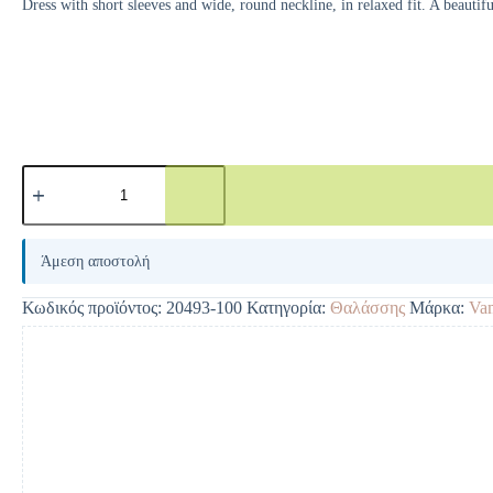
Dress with short sleeves and wide, round neckline, in relaxed fit. A beautiful
A
l
Άμεση αποστολή
t
e
Κωδικός προϊόντος:
20493-100
Κατηγορία:
Θαλάσσης
Μάρκα:
Va
r
n
a
t
i
v
e
: