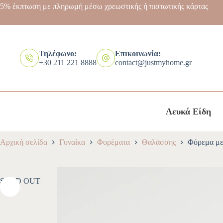
5% έκπτωση με πληρωμή μέσω χρεωστικής ή πιστωτικής κάρτας
Τηλέφωνο:
Επικοινωνία:
+30 211 221 8888
contact@justmyhome.gr
Λευκά Είδη
Αρχική σελίδα
Γυναίκα
Φορέματα
Θαλάσσης
Φόρεμα με
SOLD OUT