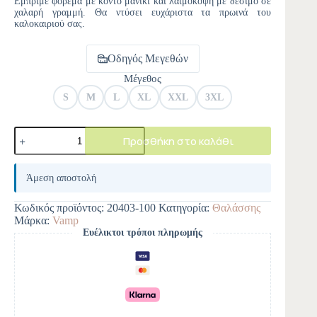
Εμπριμέ φόρεμα με κοντό μανίκι και λαιμόκοψη με δέσιμο σε
χαλαρή γραμμή. Θα ντύσει ευχάριστα τα πρωινά του
καλοκαιριού σας.
Οδηγός Μεγεθών
Μέγεθος
S
M
L
XL
XXL
3XL
Προσθήκη στο καλάθι
A
l
Άμεση αποστολή
t
e
Κωδικός προϊόντος:
20403-100
Κατηγορία:
Θαλάσσης
r
Μάρκα:
Vamp
n
Ευέλικτοι τρόποι πληρωμής
a
t
i
v
e
: