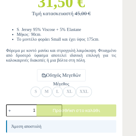
31,50 €
Τιμή κατασκευαστή
45,00 €
S. Jersey 95% Viscose + 5% Elastane
Μήκος: 90cm.
Το μοντέλο φοράει Small και έχει ύψος 175cm.
Φόρεμα με κοντό μανίκι και στρογγυλή λαιμόκοψη. Φτιαγμένο
από δροσερό ύφασμα αποτελεί ιδανική επιλογή για τις
καλοκαιρινές διακοπές ή μια βόλτα στη πόλη.
Οδηγός Μεγεθών
Μέγεθος
S
M
L
XL
XXL
Προσθήκη στο καλάθι
A
l
Άμεση αποστολή
t
e