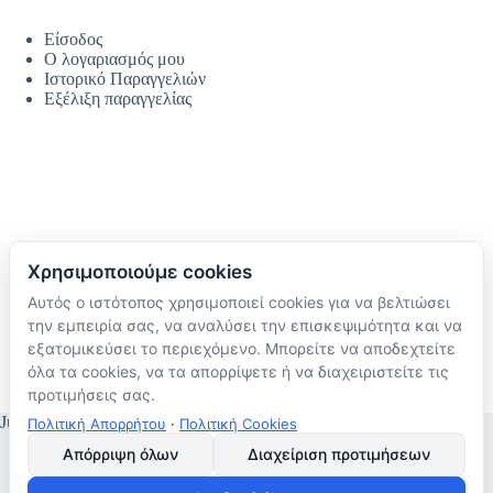
Είσοδος
Ο λογαριασμός μου
Ιστορικό Παραγγελιών
Εξέλιξη παραγγελίας
Χρησιμοποιούμε cookies
Αυτός ο ιστότοπος χρησιμοποιεί cookies για να βελτιώσει
Ακολουθήστε μας
την εμπειρία σας, να αναλύσει την επισκεψιμότητα και να
TikTok
εξατομικεύσει το περιεχόμενο. Μπορείτε να αποδεχτείτε
Instagram
όλα τα cookies, να τα απορρίψετε ή να διαχειριστείτε τις
Facebook
προτιμήσεις σας.
JustMyHome © Copyright 2026
Πολιτική Απορρήτου
·
Πολιτική Cookies
Απόρριψη όλων
Διαχείριση προτιμήσεων