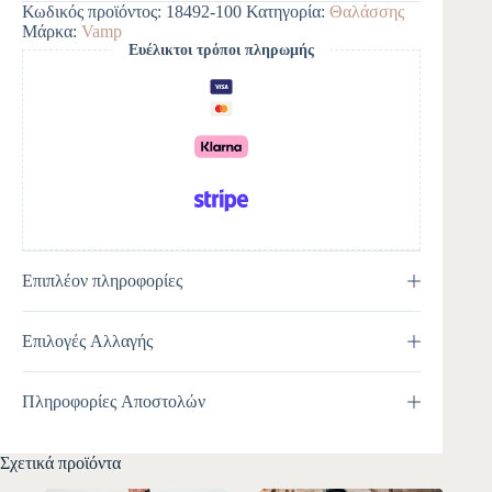
Κωδικός προϊόντος:
18492-100
Κατηγορία:
Θαλάσσης
r
Μάρκα:
Vamp
n
Ευέλικτοι τρόποι πληρωμής
a
t
i
v
e
:
Επιπλέον πληροφορίες
Επιλογές Αλλαγής
Πληροφορίες Αποστολών
Σχετικά προϊόντα