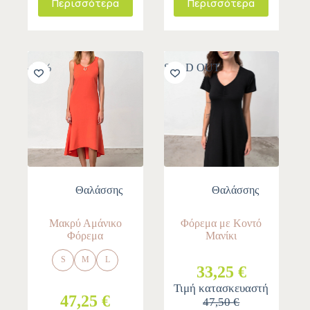
Περισσότερα
Περισσότερα
-30%
SOLD OUT
Θαλάσσης
Θαλάσσης
Μακρύ Αμάνικο
Φόρεμα με Κοντό
Φόρεμα
Μανίκι
S
M
L
33,25 €
Τιμή κατασκευαστή
47,25 €
47,50 €