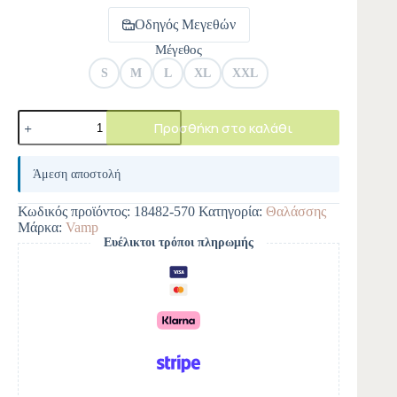
Οδηγός Μεγεθών
Μέγεθος
S
M
L
XL
XXL
Προσθήκη στο καλάθι
A
l
Άμεση αποστολή
t
e
Κωδικός προϊόντος:
18482-570
Κατηγορία:
Θαλάσσης
r
Μάρκα:
Vamp
n
Ευέλικτοι τρόποι πληρωμής
a
t
i
v
e
: