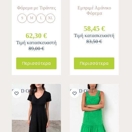
Φόρεμα με Τιράντες
Εμπριμέ Αμάνικο
Φόρεμα
S
M
L
XL
58,45 €
62,30 €
Τιμή κατασκευαστή
83,50 €
Τιμή κατασκευαστή
89,00 €
Περισσότερα
Περισσότερα
SOLD OUT
SOLD OUT