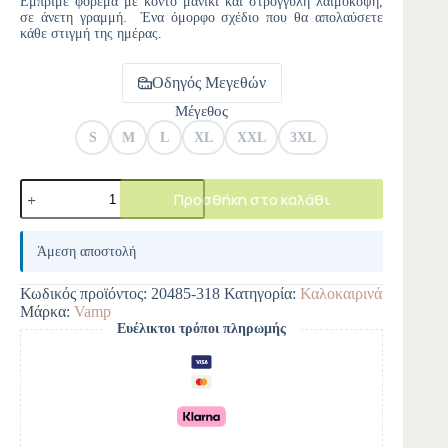
Εμπριμέ φόρεμα με κοντό μανίκι και στρογγυλή λαιμόκοψη,
σε άνετη γραμμή. Ένα όμορφο σχέδιο που θα απολαύσετε
κάθε στιγμή της ημέρας.
Οδηγός Μεγεθών
Μέγεθος
S
M
L
XL
XXL
3XL
Προσθήκη στο καλάθι
A
l
Άμεση αποστολή
t
e
Κωδικός προϊόντος:
20485-318
Κατηγορία:
Καλοκαιρινά
r
Μάρκα:
Vamp
n
Ευέλικτοι τρόποι πληρωμής
a
t
i
v
e
: