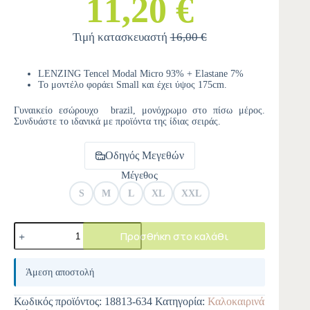
11,20 €
Τιμή κατασκευαστή
16,00 €
LENZING Tencel Modal Micro 93% + Elastane 7%
Το μοντέλο φοράει Small και έχει ύψος 175cm.
Γυναικείο εσώρουχο brazil, μονόχρωμο στο πίσω μέρος.
Συνδυάστε το ιδανικά με προϊόντα της ίδιας σειράς.
Οδηγός Μεγεθών
Μέγεθος
S
M
L
XL
XXL
Προσθήκη στο καλάθι
A
l
Άμεση αποστολή
t
e
Κωδικός προϊόντος:
18813-634
Κατηγορία:
Καλοκαιρινά
r