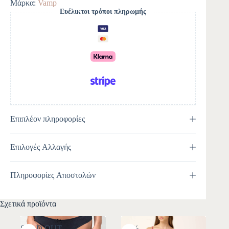
Μάρκα:
Vamp
n
Ευέλικτοι τρόποι πληρωμής
a
t
i
v
e
:
Επιπλέον πληροφορίες
Επιλογές Αλλαγής
Πληροφορίες Αποστολών
Σχετικά προϊόντα
SOLD OUT
-10%