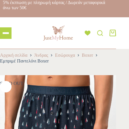
5% έκπτωση με πληρωμή κάρτας / Δωρεάν μεταφορικά
άνω των 50€
Αρχική σελίδα
Άνδρας
Εσώρουχα
Boxer
Εμπριμέ Παντελόνι Boxer
SOLD OUT