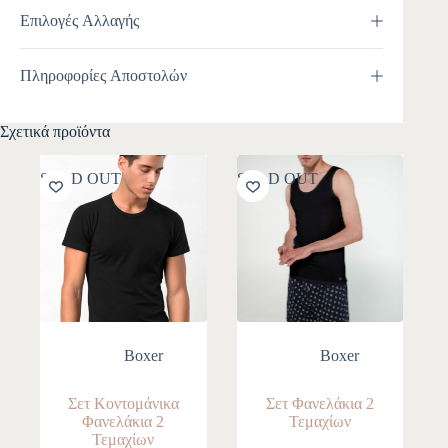
Επιλογές Αλλαγής
Πληροφορίες Αποστολών
Σχετικά προϊόντα
SOLD OUT
SOLD OUT
Boxer
Boxer
Σετ Κοντομάνικα
Σετ Φανελάκια 2
Φανελάκια 2
Τεμαχίων
Τεμαχίων