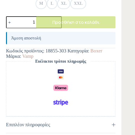
M
L
XL
XXL
Προσθήκη στο καλάθι
A
l
Άμεση αποστολή
t
e
Κωδικός προϊόντος:
18855-303
Κατηγορία:
Boxer
r
Μάρκα:
Vamp
n
Ευέλικτοι τρόποι πληρωμής
a
t
i
v
e
:
Επιπλέον πληροφορίες