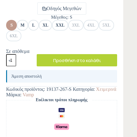
Οδηγός Μεγεθών
Μέγεθος
: S
S
M
L
XL
XXL
3XL
4XL
5XL
6XL
Σε απόθεμα
Προσθήκη στο καλάθι
A
l
Άμεση αποστολή
t
e
Κωδικός προϊόντος:
19137-267-S
Κατηγορία:
Χειμερινά
r
Μάρκα:
Vamp
n
Ευέλικτοι τρόποι πληρωμής
a
t
i
v
e
: