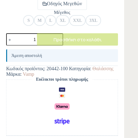
Οδηγός Μεγεθών
Μέγεθος
S
M
L
XL
XXL
3XL
Προσθήκη στο καλάθι
A
l
Άμεση αποστολή
t
e
Κωδικός προϊόντος:
20442-100
Κατηγορία:
Θαλάσσης
r
Μάρκα:
Vamp
n
Ευέλικτοι τρόποι πληρωμής
a
t
i
v
e
: