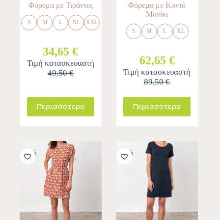
Φόρεμα με Τιράντες
Φόρεμα με Κοντό
Μανίκι
S
M
L
XL
XXL
S
M
L
XL
34,65 €
62,65 €
Τιμή κατασκευαστή
Τιμή κατασκευαστή
49,50 €
89,50 €
Περισσότερα
Περισσότερα
-30%
-30%