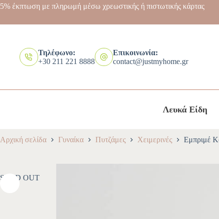
5% έκπτωση με πληρωμή μέσω χρεωστικής ή πιστωτικής κάρτας
Τηλέφωνο:
Επικοινωνία:
+30 211 221 8888
contact@justmyhome.gr
Λευκά Είδη
Αρχική σελίδα
Γυναίκα
Πυτζάμες
Χειμερινές
Εμπριμέ Κ
SOLD OUT