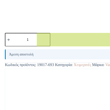
A
l
Άμεση αποστολή
t
e
Κωδικός προϊόντος:
19017-693
Κατηγορία:
Χειμερινές
Μάρκα:
Va
r
n
a
t
i
v
e
: