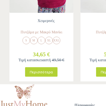
Χειμερινές
Πυτζάμα με Μακρύ Μανίκι
Πυτζά
S
M
L
XL
XXL
34,65 €
Τιμή κατασκευαστή
49,50 €
Τιμή κατ
Περισσότερα
Πε
Πληροφορίες