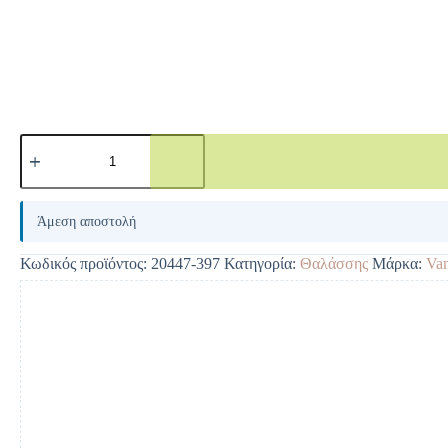
A
l
Άμεση αποστολή
t
e
Κωδικός προϊόντος:
20447-397
Κατηγορία:
Θαλάσσης
Μάρκα:
Va
r
n
a
t
i
v
e
: