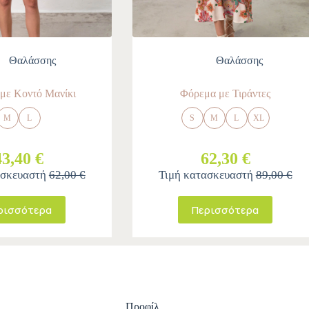
Θαλάσσης
Θαλάσσης
με Κοντό Μανίκι
Φόρεμα με Τιράντες
M
L
S
M
L
XL
43,40 €
62,30 €
ασκευαστή
62,00 €
Τιμή κατασκευαστή
89,00 €
ρισσότερα
Περισσότερα
Προφίλ