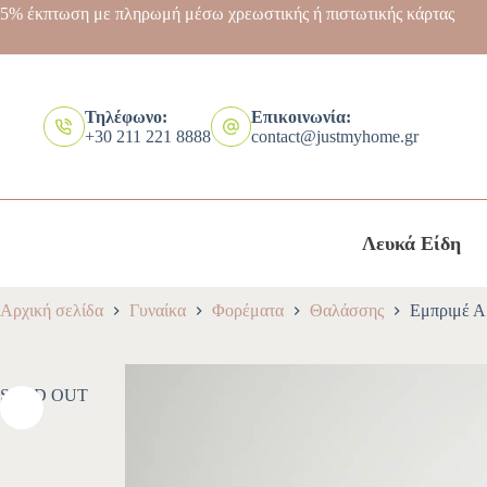
5% έκπτωση με πληρωμή μέσω χρεωστικής ή πιστωτικής κάρτας
Τηλέφωνο:
Επικοινωνία:
+30 211 221 8888
contact@justmyhome.gr
Λευκά Είδη
Αρχική σελίδα
Γυναίκα
Φορέματα
Θαλάσσης
Εμπριμέ Α
SOLD OUT