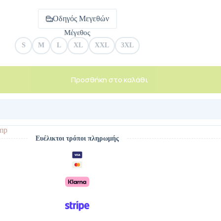
Οδηγός Μεγεθών
Μέγεθος
S
M
L
XL
XXL
3XL
Προσθήκη στο καλάθι
mp
Ευέλικτοι τρόποι πληρωμής