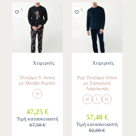
-30%
-30%
Χειμερινές
Χειμερινές
Πυτζάμα S. Jersey
Ριγέ Πυτζάμα Velvet
με Μοτίβο Ρομπότ
με Στρογγυλή
Λαιμόκοψη
M
M
L
XL
47,25 €
57,40 €
Τιμή κατασκευαστή
Τιμή κατασκευαστή
67,50 €
82,00 €