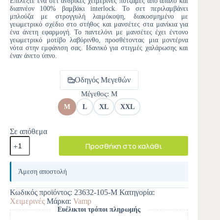
Επιλέξτε ένα σετ ανδρικές χειμερινές πυτζάμες από απαλό και
διαπνέον 100% βαμβάκι interlock. Το σετ περιλαμβάνει
μπλούζα με στρογγυλή λαιμόκοψη, διακοσμημένο με
γεωμετρικό σχέδιο στο στήθος και μανσέτες στα μανίκια για
ένα άνετη εφαρμογή. Το παντελόνι με μανσέτες έχει έντονο
γεωμετρικό μοτίβο λαβύρινθο, προσθέτοντας μια μοντέρνα
νότα στην εμφάνιση σας. Ιδανικό για στιγμές χαλάρωσης και
έναν άνετο ύπνο.
Οδηγός Μεγεθών
Μέγεθος
: M
M
L
XL
XXL
Σε απόθεμα
Προσθήκη στο καλάθι
A
l
Άμεση αποστολή
t
e
Κωδικός προϊόντος:
23632-105-M
Κατηγορία:
r
Χειμερινές
Μάρκα:
Vamp
n
Ευέλικτοι τρόποι πληρωμής
a