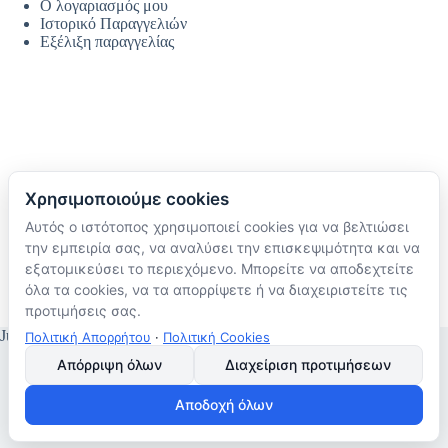
Ο λογαριασμός μου
Ιστορικό Παραγγελιών
Εξέλιξη παραγγελίας
Χρησιμοποιούμε cookies
Αυτός ο ιστότοπος χρησιμοποιεί cookies για να βελτιώσει
Ακολουθήστε μας
την εμπειρία σας, να αναλύσει την επισκεψιμότητα και να
TikTok
εξατομικεύσει το περιεχόμενο. Μπορείτε να αποδεχτείτε
Instagram
όλα τα cookies, να τα απορρίψετε ή να διαχειριστείτε τις
Facebook
προτιμήσεις σας.
JustMyHome © Copyright 2026
Πολιτική Απορρήτου
·
Πολιτική Cookies
Απόρριψη όλων
Διαχείριση προτιμήσεων
Αποδοχή όλων