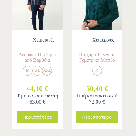
Χειμερινές
Χειμερινές
Ανδρικές Πυτζάμες
Πυτζάμα Jersey με
από Βαμβάκι
Γεμετρικό Μοτίβο
M
XL
XXL
M
44,10 €
50,40 €
Τιμή κατασκευαστή
Τιμή κατασκευαστή
63,00 €
72,00 €
Περισσότερα
Περισσότερα