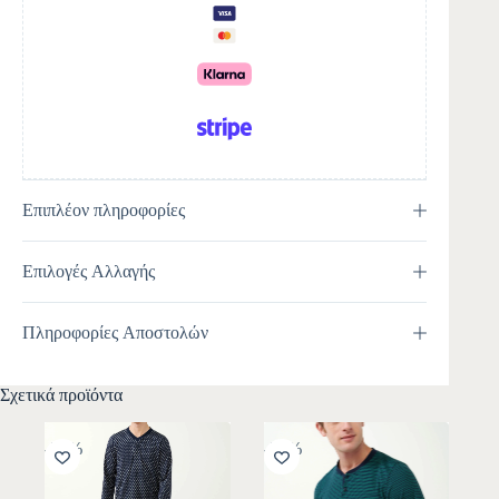
t
i
v
e
:
Επιπλέον πληροφορίες
Επιλογές Αλλαγής
Πληροφορίες Αποστολών
Σχετικά προϊόντα
-30%
-30%