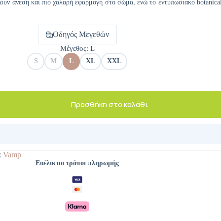
ουν άνεση και πιο χαλαρή εφαρμογή στο σώμα, ενώ το εντυπωσιακό botanical
Οδηγός Μεγεθών
Μέγεθος
: L
S
M
L
XL
XXL
Προσθήκη στο καλάθι
:
Vamp
Ευέλικτοι τρόποι πληρωμής