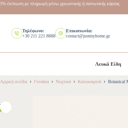
5% έκπτωση με πληρωμή μέσω χρεωστικής ή πιστωτικής κάρτας
Τηλέφωνο:
Επικοινωνία:
+30 211 221 8888
contact@justmyhome.gr
Λευκά Είδη
Αρχική σελίδα
Γυναίκα
Νυχτικά
Καλοκαιρινά
Botanical
-10%
HOT