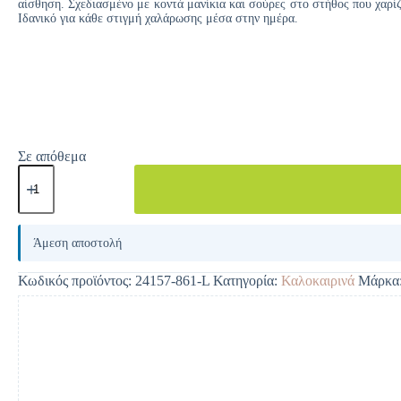
αίσθηση. Σχεδιασμένο με κοντά μανίκια και σούρες στο στήθος που χαρίζ
Ιδανικό για κάθε στιγμή χαλάρωσης μέσα στην ημέρα.
Σε απόθεμα
A
l
Άμεση αποστολή
t
e
Κωδικός προϊόντος:
24157-861-L
Κατηγορία:
Καλοκαιρινά
Μάρκα
r
n
a
t
i
v
e
: