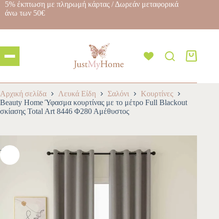
5% έκπτωση με πληρωμή κάρτας / Δωρεάν μεταφορικά
άνω των 50€
Αρχική σελίδα
Λευκά Είδη
Σαλόνι
Κουρτίνες
Beauty Home Ύφασμα κουρτίνας με το μέτρο Full Blackout
σκίασης Total Art 8446 Φ280 Αμέθυστος
-10%