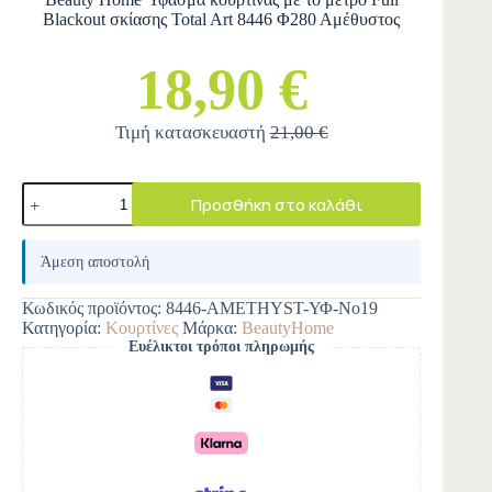
Blackout σκίασης Total Art 8446 Φ280 Αμέθυστος
18,90 €
Τιμή κατασκευαστή
21,00 €
Προσθήκη στο καλάθι
A
l
Άμεση αποστολή
t
e
Κωδικός προϊόντος:
8446-AMETHYST-ΥΦ-Νο19
r
Κατηγορία:
Κουρτίνες
Μάρκα:
BeautyHome
n
Ευέλικτοι τρόποι πληρωμής
a
t
i
v
e
: