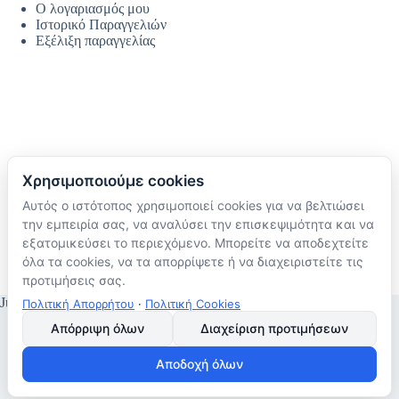
Ο λογαριασμός μου
Ιστορικό Παραγγελιών
Εξέλιξη παραγγελίας
Χρησιμοποιούμε cookies
Αυτός ο ιστότοπος χρησιμοποιεί cookies για να βελτιώσει
Ακολουθήστε μας
την εμπειρία σας, να αναλύσει την επισκεψιμότητα και να
TikTok
εξατομικεύσει το περιεχόμενο. Μπορείτε να αποδεχτείτε
Instagram
όλα τα cookies, να τα απορρίψετε ή να διαχειριστείτε τις
Facebook
προτιμήσεις σας.
JustMyHome © Copyright 2026
Πολιτική Απορρήτου
·
Πολιτική Cookies
Απόρριψη όλων
Διαχείριση προτιμήσεων
Αποδοχή όλων