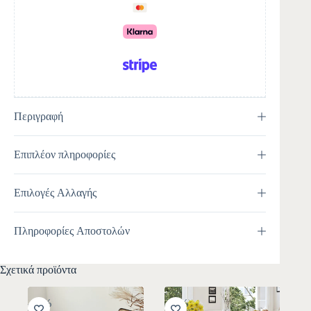
i
v
e
:
Περιγραφή
Επιπλέον πληροφορίες
Επιλογές Αλλαγής
Πληροφορίες Αποστολών
Σχετικά προϊόντα
-10%
-10%