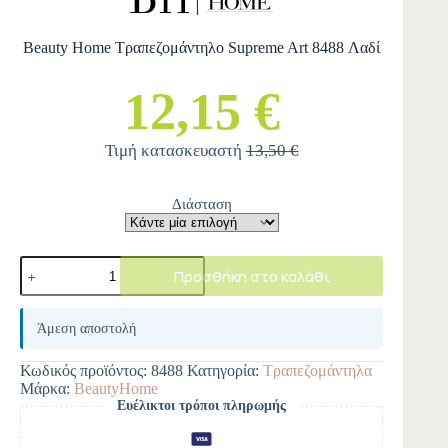
Beauty Home Τραπεζομάντηλο Supreme Art 8488 Λαδί
12,15 €
Τιμή κατασκευαστή
13,50 €
Διάσταση
Προσθήκη στο καλάθι
A
l
Άμεση αποστολή
t
e
Κωδικός προϊόντος:
8488
Κατηγορία:
Τραπεζομάντηλα
r
Μάρκα:
BeautyHome
n
Ευέλικτοι τρόποι πληρωμής
a
t