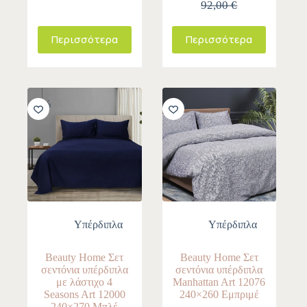
92,00 €
Περισσότερα
Περισσότερα
-10%
-10%
Υπέρδιπλα
Υπέρδιπλα
Beauty Home Σετ
Beauty Home Σετ
σεντόνια υπέρδιπλα
σεντόνια υπέρδιπλα
με λάστιχο 4
Manhattan Art 12076
Seasons Art 12000
240×260 Εμπριμέ
240×270 Μπλέ