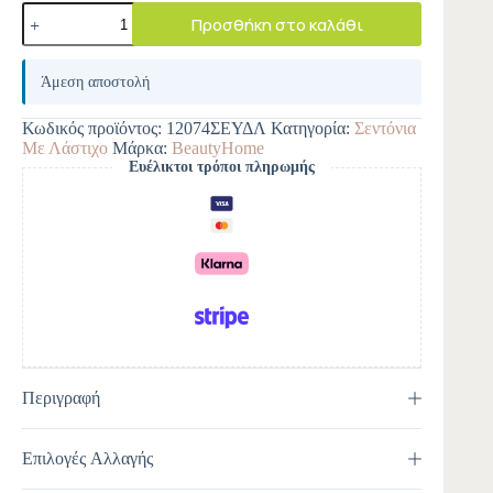
Προσθήκη στο καλάθι
A
l
Άμεση αποστολή
t
e
Κωδικός προϊόντος:
12074ΣΕΥΔΛ
Κατηγορία:
Σεντόνια
r
Με Λάστιχο
Μάρκα:
BeautyHome
n
Ευέλικτοι τρόποι πληρωμής
a
t
i
v
e
:
Περιγραφή
Επιλογές Αλλαγής