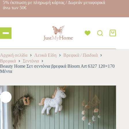
5% έκπτωση με πληρωμή κάρτας / Δωρεάν μεταφορικά
άνω των 50€
Αρχική σελίδα
Λευκά Είδη
Βρεφικά / Παιδικά
Βρεφικά
Σεντόνια
Beauty Home Σετ σεντόνια βρεφικά Bloom Art 6327 120×170
Μέντα
-10%