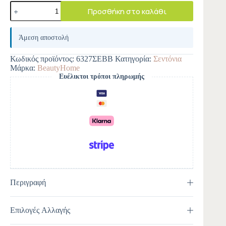
Προσθήκη στο καλάθι
A
l
Άμεση αποστολή
t
e
Κωδικός προϊόντος:
6327ΣΕΒΒ
Κατηγορία:
Σεντόνια
r
Μάρκα:
BeautyHome
n
Ευέλικτοι τρόποι πληρωμής
a
t
i
v
e
:
Περιγραφή
Επιλογές Αλλαγής