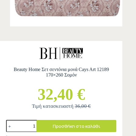
Beauty Home Σετ σεντόνια μονά Cays Art 12189
170×260 Σομόν
32,40 €
Τιμή κατασκευαστή
36,00 €
Προσθήκη στο καλάθι
A