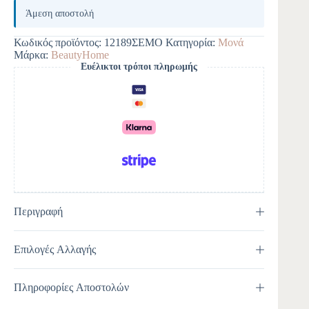
l
Άμεση αποστολή
t
e
Κωδικός προϊόντος:
12189ΣΕΜΟ
Κατηγορία:
Μονά
r
Μάρκα:
BeautyHome
n
Ευέλικτοι τρόποι πληρωμής
a
t
i
v
e
:
Περιγραφή
Επιλογές Αλλαγής
Πληροφορίες Αποστολών