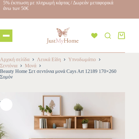
5% έκπτωση με πληρωμή κάρτας / Δωρεάν μεταφορικά
άνω των 50€
Αρχική σελίδα
Λευκά Είδη
Υπνοδωμάτιο
Σεντόνια
Μονά
Beauty Home Σετ σεντόνια μονά Cays Art 12189 170×260
Σομόν
-10%