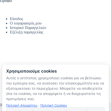
Προφίλ
Είσοδος
Ο λογαριασμός μου
Ιστορικό Παραγγελιών
Εξέλιξη παραγγελίας
Χρησιμοποιούμε cookies
Αυτός ο ιστότοπος χρησιμοποιεί cookies για να βελτιώσει
Ακολουθήστε μας
την εμπειρία σας, να αναλύσει την επισκεψιμότητα και να
TikTok
εξατομικεύσει το περιεχόμενο. Μπορείτε να αποδεχτείτε
Instagram
όλα τα cookies, να τα απορρίψετε ή να διαχειριστείτε τις
Facebook
προτιμήσεις σας.
JustMyHome © Copyright 2026
Πολιτική Απορρήτου
·
Πολιτική Cookies