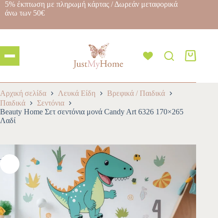
5% έκπτωση με πληρωμή κάρτας / Δωρεάν μεταφορικά
άνω των 50€
Αρχική σελίδα
Λευκά Είδη
Βρεφικά / Παιδικά
Παιδικά
Σεντόνια
Beauty Home Σετ σεντόνια μονά Candy Art 6326 170×265
Λαδί
-10%