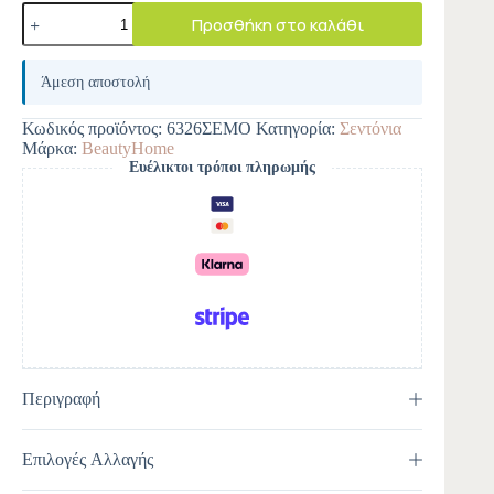
Προσθήκη στο καλάθι
A
l
Άμεση αποστολή
t
e
Κωδικός προϊόντος:
6326ΣΕΜΟ
Κατηγορία:
Σεντόνια
r
Μάρκα:
BeautyHome
n
Ευέλικτοι τρόποι πληρωμής
a
t
i
v
e
:
Περιγραφή
Επιλογές Αλλαγής