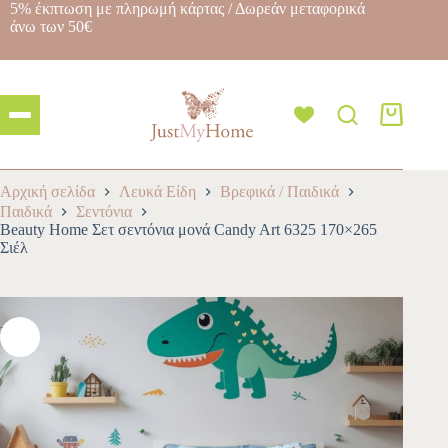
5% έκπτωση με πληρωμή κάρτας / Δωρεάν μεταφορικά
άνω των 50€
Αρχική σελίδα
Λευκά Είδη
Βρεφικά / Παιδικά
Παιδικά
Σεντόνια
Beauty Home Σετ σεντόνια μονά Candy Art 6325 170×265
Σιέλ
-10%