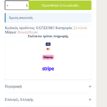
Προσθήκη στο καλάθι
A
l
Άμεση αποστολή
t
e
Κωδικός προϊόντος:
6325ΣΕΜΟ
Κατηγορία:
Σεντόνια
r
Μάρκα:
BeautyHome
n
Ευέλικτοι τρόποι πληρωμής
a
t
i
v
e
:
Περιγραφή
Επιλογές Αλλαγής