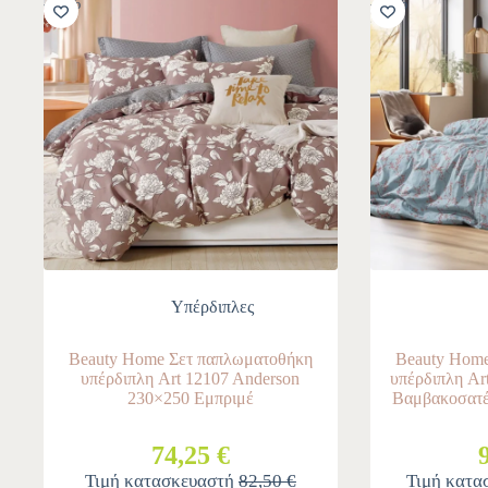
-10%
-10%
Υπέρδιπλες
Beauty Home Σετ παπλωματοθήκη
Beauty Home
υπέρδιπλη Art 12107 Anderson
υπέρδιπλη Ar
230×250 Εμπριμέ
Βαμβακοσατέ
74,25 €
Τιμή κατασκευαστή
82,50 €
Τιμή κατα