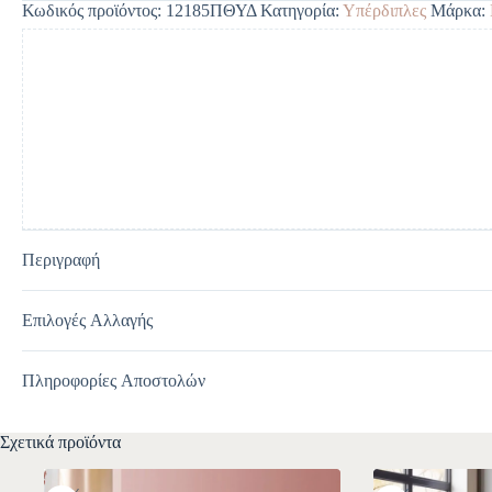
Κωδικός προϊόντος:
12185ΠΘΥΔ
Κατηγορία:
Υπέρδιπλες
Μάρκα:
r
n
a
t
i
v
e
:
Περιγραφή
Επιλογές Αλλαγής
Πληροφορίες Αποστολών
Σχετικά προϊόντα