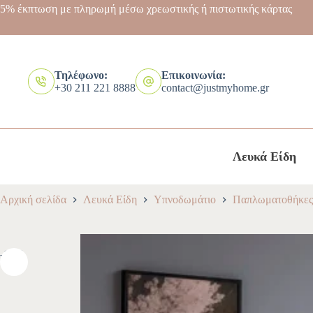
5% έκπτωση με πληρωμή μέσω χρεωστικής ή πιστωτικής κάρτας
Τηλέφωνο:
Επικοινωνία:
+30 211 221 8888
contact@justmyhome.gr
Λευκά Είδη
Αρχική σελίδα
Λευκά Είδη
Υπνοδωμάτιο
Παπλωματοθήκες
-10%