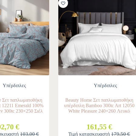
-10%
Υπέρδιπλες
Υπέρδιπλες
 Σετ παπλωματοθήκη
Beauty Home Σετ παπλωματοθήκη
t 12211 Emerald 100%
υπέρδιπλη Bamboo 300tc Art 12050
ν 300tc 230×250 Σιέλ
White Pleasure 240×260 Λευκό
92,70 €
161,55 €
σκευαστή
103,00 €
Τιμή κατασκευαστή
179,50 €