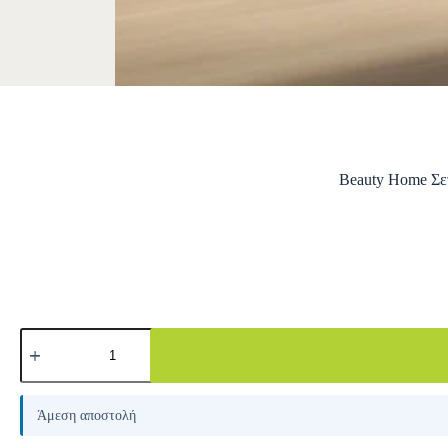
Beauty Home Σε
A
l
Άμεση αποστολή
t
e