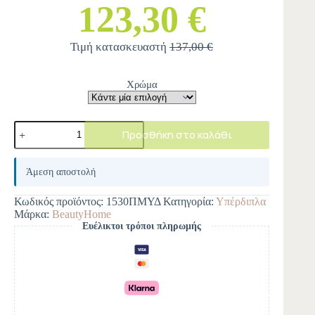
123,30 €
Τιμή κατασκευαστή
137,00 €
Χρώμα
Προσθήκη στο καλάθι
A
l
Άμεση αποστολή
t
e
Κωδικός προϊόντος:
1530ΠΜΥΔ
Κατηγορία:
Υπέρδιπλα
r
Μάρκα:
BeautyHome
n
Ευέλικτοι τρόποι πληρωμής
a
t
i
v
e
: