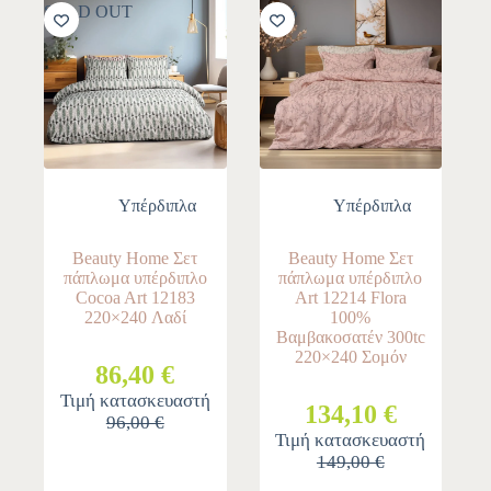
SOLD OUT
-10%
Υπέρδιπλα
Υπέρδιπλα
Beauty Home Σετ
Beauty Home Σετ
πάπλωμα υπέρδιπλο
πάπλωμα υπέρδιπλο
Cocoa Art 12183
Art 12214 Flora
220×240 Λαδί
100%
Βαμβακοσατέν 300tc
220×240 Σομόν
86,40 €
Τιμή κατασκευαστή
134,10 €
96,00 €
Τιμή κατασκευαστή
149,00 €