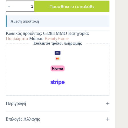
Προσθήκη στο καλάθι
A
l
Άμεση αποστολή
t
e
Κωδικός προϊόντος:
6328ΠΜΜΟ
Κατηγορία:
r
Παπλώματα
Μάρκα:
BeautyHome
n
Ευέλικτοι τρόποι πληρωμής
a
t
i
v
e
:
Περιγραφή
Επιλογές Αλλαγής