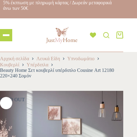
5% έκπτωση με πληρωμή κάρτας / Δωρεάν μεταφορικά
άνω των 50€
Αρχική σελίδα
Λευκά Είδη
Υπνοδωμάτιο
Κουβερλί
Yπέρδιπλα
Beauty Home Σετ κουβερλί υπέρδιπλο Cousine Αrt 12180
220×240 Σομόν
SOLD OUT