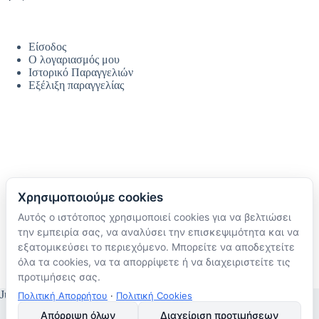
Είσοδος
Ο λογαριασμός μου
Ιστορικό Παραγγελιών
Εξέλιξη παραγγελίας
Χρησιμοποιούμε cookies
Αυτός ο ιστότοπος χρησιμοποιεί cookies για να βελτιώσει
Ακολουθήστε μας
την εμπειρία σας, να αναλύσει την επισκεψιμότητα και να
TikTok
εξατομικεύσει το περιεχόμενο. Μπορείτε να αποδεχτείτε
Instagram
όλα τα cookies, να τα απορρίψετε ή να διαχειριστείτε τις
Facebook
προτιμήσεις σας.
JustMyHome © Copyright 2026
Πολιτική Απορρήτου
·
Πολιτική Cookies
Απόρριψη όλων
Διαχείριση προτιμήσεων