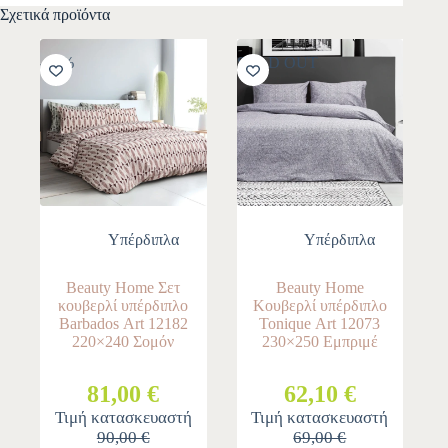
Σχετικά προϊόντα
-10%
SOLD OUT
Yπέρδιπλα
Yπέρδιπλα
Beauty Home Σετ
Beauty Home
κουβερλί υπέρδιπλο
Κουβερλί υπέρδιπλο
Barbados Αrt 12182
Tonique Αrt 12073
220×240 Σομόν
230×250 Εμπριμέ
81,00 €
62,10 €
Τιμή κατασκευαστή
Τιμή κατασκευαστή
90,00 €
69,00 €