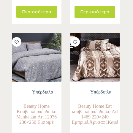
Περισσότερα
Περισσότερα
SOLD OUT
SOLD OUT
Yπέρδιπλα
Yπέρδιπλα
Beauty Home
Beauty Home Σετ
Κουβερλί υπέρδιπλο
κουβερλί υπέρδιπλο Art
Manhattan Αrt 12076
1469 220×240
230×250 Εμπριμέ
Εμπριμέ,Χρυσαφί,Καφέ