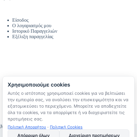
Είσοδος
Ο λογαριασμός μου
Ιστορικό Παραγγελιών
Εξέλιξη παραγγελίας
Χρησιμοποιούμε cookies
Αυτός ο ιστότοπος χρησιμοποιεί cookies για να βελτιώσει
Ακολουθήστε μας
την εμπειρία σας, να αναλύσει την επισκεψιμότητα και να
TikTok
εξατομικεύσει το περιεχόμενο. Μπορείτε να αποδεχτείτε
Instagram
όλα τα cookies, να τα απορρίψετε ή να διαχειριστείτε τις
Facebook
προτιμήσεις σας.
JustMyHome © Copyright 2026
Πολιτική Απορρήτου
·
Πολιτική Cookies
Απόρριψη όλων
Διαχείριση προτιμήσεων