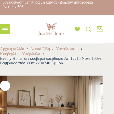
5% έκπτωση με πληρωμή κάρτας / Δωρεάν μεταφορικά
άνω των 50€
Αρχική σελίδα
Λευκά Είδη
Υπνοδωμάτιο
Κουβερλί
Yπέρδιπλα
Beauty Home Σετ κουβερλί υπέρδιπλο Art 12215 Nova 100%
Βαμβακοσατέν 300tc 220×240 Άμμου
-10%