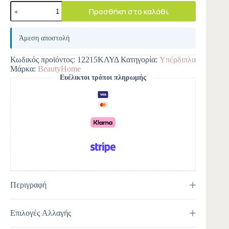
Προσθήκη στο καλάθι
A
l
Άμεση αποστολή
t
e
Κωδικός προϊόντος:
12215ΚΛΥΔ
Κατηγορία:
Yπέρδιπλα
r
Μάρκα:
BeautyHome
n
Ευέλικτοι τρόποι πληρωμής
a
t
i
v
e
:
Περιγραφή
Επιλογές Αλλαγής