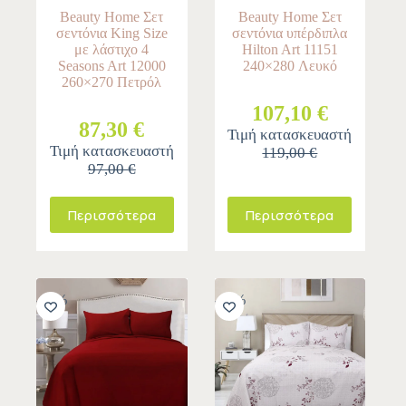
Beauty Home Σετ
Beauty Home Σετ
σεντόνια King Size
σεντόνια υπέρδιπλα
με λάστιχο 4
Hilton Art 11151
Seasons Art 12000
240×280 Λευκό
260×270 Πετρόλ
107,10 €
87,30 €
Τιμή κατασκευαστή
Τιμή κατασκευαστή
119,00 €
97,00 €
Περισσότερα
Περισσότερα
-10%
-10%