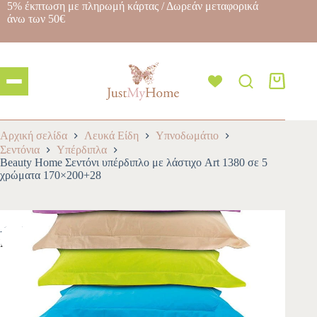
5% έκπτωση με πληρωμή κάρτας / Δωρεάν μεταφορικά
άνω των 50€
Αρχική σελίδα
Λευκά Είδη
Υπνοδωμάτιο
Σεντόνια
Υπέρδιπλα
Beauty Home Σεντόνι υπέρδιπλο με λάστιχο Art 1380 σε 5
χρώματα 170×200+28
-10%
NEW