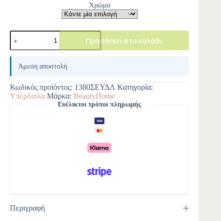
Χρώμα
Προσθήκη στο καλάθι
A
l
Άμεση αποστολή
t
e
Κωδικός προϊόντος:
1380ΣΕΥΔΛ
Κατηγορία:
r
Υπέρδιπλα
Μάρκα:
BeautyHome
n
Ευέλικτοι τρόποι πληρωμής
a
t
i
v
e
:
Περιγραφή