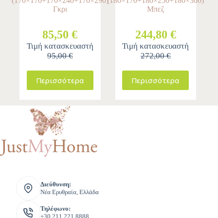
(170×170+170×240+170×290)
(180×170+180×250+180×300)
Γκρι
Μπεζ
85,50 €
244,80 €
Τιμή κατασκευαστή
Τιμή κατασκευαστή
95,00 €
272,00 €
Περισσότερα
Περισσότερα
Διεύθυνση:
Νέα Ερυθραία, Ελλάδα
Τηλέφωνο:
+30 211 221 8888