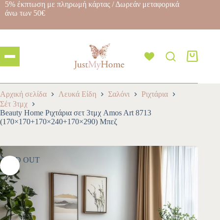
5% έκπτωση με πληρωμή κάρτας / Δωρεάν μεταφορικά
άνω των 50€
Αρχική σελίδα
Λευκά Είδη
Σαλόνι
Ριχτάρια
Σέτ 3τμχ
Beauty Home Ριχτάρια σετ 3τμχ Amos Art 8713
(170×170+170×240+170×290) Μπεζ
SOLD OUT