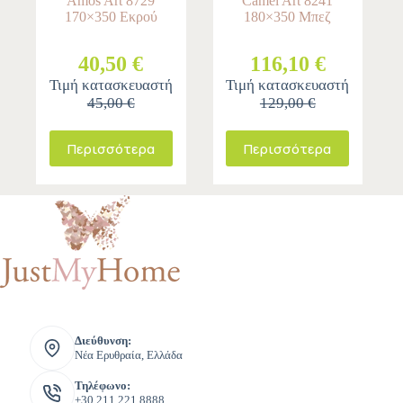
Amos Art 8729
Camel Art 8241
170×350 Εκρού
180×350 Μπεζ
40,50 €
116,10 €
Τιμή κατασκευαστή
Τιμή κατασκευαστή
45,00 €
129,00 €
Περισσότερα
Περισσότερα
Διεύθυνση:
Νέα Ερυθραία, Ελλάδα
Τηλέφωνο:
+30 211 221 8888