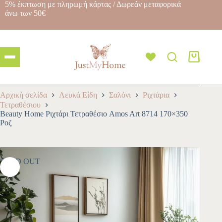
5% έκπτωση με πληρωμή κάρτας / Δωρεάν μεταφορικά
άνω των 50€
Αρχική σελίδα
Λευκά Είδη
Σαλόνι
Ριχτάρια
Τετραθέσιου
Beauty Home Ριχτάρι Τετραθέσιο Amos Art 8714 170×350
Ροζ
SOLD OUT