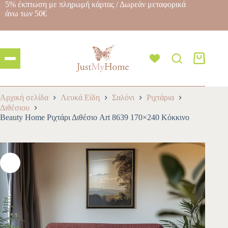
5% έκπτωση με πληρωμή κάρτας / Δωρεάν μεταφορικά
άνω των 50€
Αρχική σελίδα
Λευκά Είδη
Σαλόνι
Ριχτάρια
Διθέσιου
Beauty Home Ριχτάρι Διθέσιο Art 8639 170×240 Κόκκινο
-10%