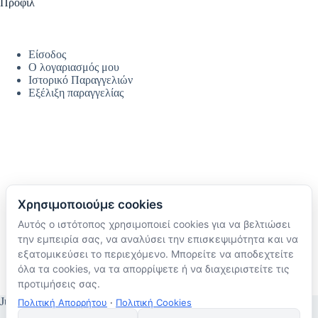
Προφίλ
Είσοδος
Ο λογαριασμός μου
Ιστορικό Παραγγελιών
Εξέλιξη παραγγελίας
Χρησιμοποιούμε cookies
Αυτός ο ιστότοπος χρησιμοποιεί cookies για να βελτιώσει
Ακολουθήστε μας
την εμπειρία σας, να αναλύσει την επισκεψιμότητα και να
TikTok
εξατομικεύσει το περιεχόμενο. Μπορείτε να αποδεχτείτε
Instagram
όλα τα cookies, να τα απορρίψετε ή να διαχειριστείτε τις
Facebook
προτιμήσεις σας.
JustMyHome © Copyright 2026
Πολιτική Απορρήτου
·
Πολιτική Cookies