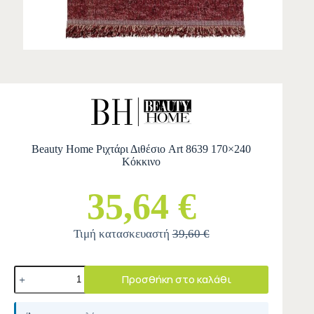
Beauty Home Ριχτάρι Διθέσιο Art 8639 170×240
Κόκκινο
35,64 €
Τιμή κατασκευαστή
39,60 €
Προσθήκη στο καλάθι
A
l