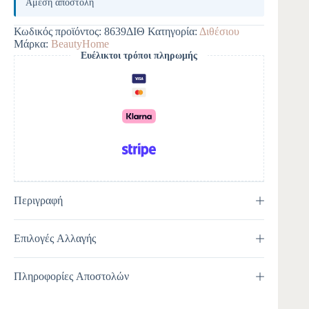
Άμεση αποστολή
t
e
Κωδικός προϊόντος:
8639ΔΙΘ
Κατηγορία:
Διθέσιου
r
Μάρκα:
BeautyHome
n
Ευέλικτοι τρόποι πληρωμής
a
t
i
v
e
:
Περιγραφή
Επιλογές Αλλαγής
Πληροφορίες Αποστολών