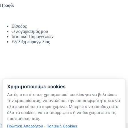
Προφίλ
Είσοδος
Ο λογαριασμός μου
Ιστορικό Παραγγελιών
Εξέλιξη παραγγελίας
Χρησιμοποιούμε cookies
Αυτός ο ιστότοπος χρησιμοποιεί cookies για να βελτιώσει
Ακολουθήστε μας
την εμπειρία σας, να αναλύσει την επισκεψιμότητα και να
TikTok
εξατομικεύσει το περιεχόμενο. Μπορείτε να αποδεχτείτε
Instagram
όλα τα cookies, να τα απορρίψετε ή να διαχειριστείτε τις
Facebook
προτιμήσεις σας.
JustMyHome © Copyright 2026
Πολιτική Απορρήτου
·
Πολιτική Cookies