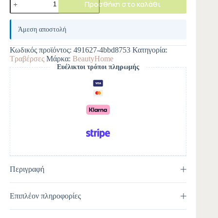
Προσθήκη στο καλάθι
A
l
Άμεση αποστολή
t
e
Κωδικός προϊόντος:
491627-4bbd8753
Κατηγορία:
r
Τραβέρσες
Μάρκα:
BeautyHome
n
Ευέλικτοι τρόποι πληρωμής
a
t
i
v
e
:
Περιγραφή
Επιπλέον πληροφορίες