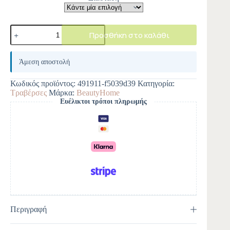
Προσθήκη στο καλάθι
A
l
Άμεση αποστολή
t
e
Κωδικός προϊόντος:
491911-f5039d39
Κατηγορία:
r
Τραβέρσες
Μάρκα:
BeautyHome
n
Ευέλικτοι τρόποι πληρωμής
a
t
i
v
e
:
Περιγραφή