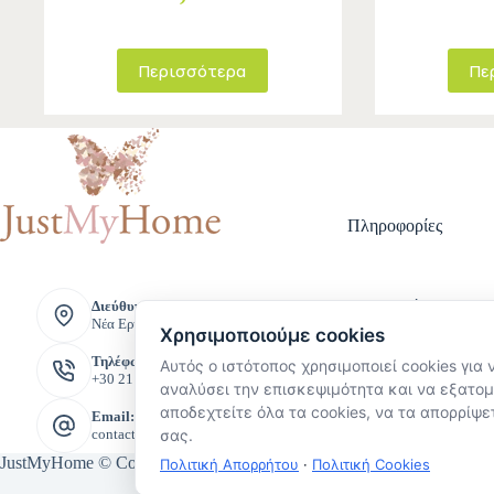
Περισσότερα
Πε
Πληροφορίες
Τρόποι Πληρ
Διεύθυνση:
Νέα Ερυθραία, Ελλάδα
Τρόποι Αποστ
Χρησιμοποιούμε cookies
Πολιτική Επι
Τηλέφωνο:
Αυτός ο ιστότοπος χρησιμοποιεί cookies για 
Όροι και Προ
+30 211 221 8888
Πολιτική Προ
αναλύσει την επισκεψιμότητα και να εξατομ
Προσωπικών 
αποδεχτείτε όλα τα cookies, να τα απορρίψετ
Email:
σας.
contact@justmyhome.gr
JustMyHome © Copyright 2026
Πολιτική Απορρήτου
·
Πολιτική Cookies