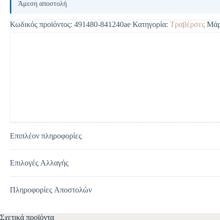
l
Άμεση αποστολή
t
e
Κωδικός προϊόντος:
491480-841240ae
Κατηγορία:
Τραβέρσες
Μάρ
r
n
a
t
i
v
e
:
Επιπλέον πληροφορίες
Επιλογές Αλλαγής
Πληροφορίες Αποστολών
Σχετικά προϊόντα