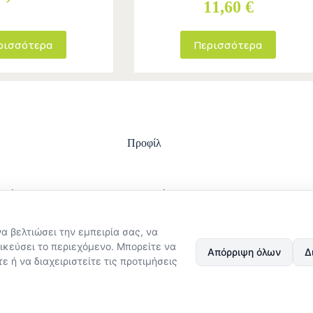
11,60 €
ρισσότερα
Περισσότερα
Προφίλ
ωμής
Είσοδος
ολής
Ο λογαριασμός μου
στροφών
Ιστορικό Παραγγελιών
να βελτιώσει την εμπειρία σας, να
ϋποθέσεις χρήσης
Εξέλιξη παραγγελίας
στασίας
ικεύσει το περιεχόμενο. Μπορείτε να
Απόρριψη όλων
Δ
Δεδομένων
ε ή να διαχειριστείτε τις προτιμήσεις