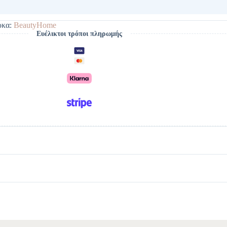
κα:
BeautyHome
Ευέλικτοι τρόποι πληρωμής