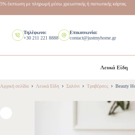
5% έκπτωση με πληρωμή μέσω χρεωστικής ή πιστωτικής κάρτας
Τηλέφωνο:
Επικοινωνία:
+30 211 221 8888
contact@justmyhome.gr
Λευκά Είδη
Αρχική σελίδα
Λευκά Είδη
Σαλόνι
Τραβέρσες
Beauty H