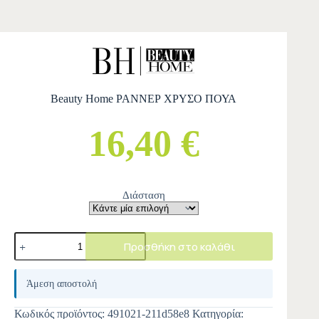
Beauty Home ΡΑΝΝΕΡ ΧΡΥΣΟ ΠΟΥΑ
16,40 €
Διάσταση
Προσθήκη στο καλάθι
A
l
Άμεση αποστολή
t
e
Κωδικός προϊόντος:
491021-211d58e8
Κατηγορία:
r