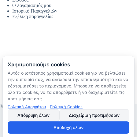
Ο λογαριασμός μου
Ιστορικό Παραγγελιών
Εξέλιξη παραγγελίας
Χρησιμοποιούμε cookies
Αυτός ο ιστότοπος χρησιμοποιεί cookies για να βελτιώσει
Ακολουθήστε μας
την εμπειρία σας, να αναλύσει την επισκεψιμότητα και να
TikTok
εξατομικεύσει το περιεχόμενο. Μπορείτε να αποδεχτείτε
Instagram
όλα τα cookies, να τα απορρίψετε ή να διαχειριστείτε τις
Facebook
προτιμήσεις σας.
JustMyHome © Copyright 2026
Πολιτική Απορρήτου
·
Πολιτική Cookies
Απόρριψη όλων
Διαχείριση προτιμήσεων
Αποδοχή όλων