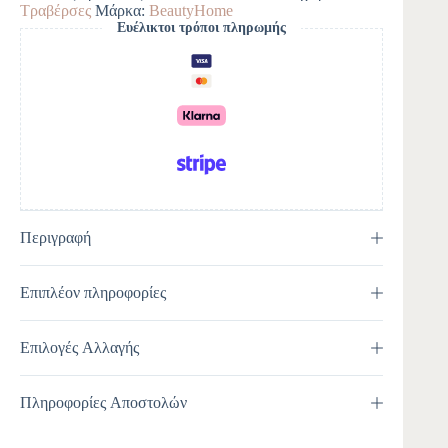
Τραβέρσες
Μάρκα:
BeautyHome
n
Ευέλικτοι τρόποι πληρωμής
a
t
i
v
e
:
Περιγραφή
Επιπλέον πληροφορίες
Επιλογές Αλλαγής
Πληροφορίες Αποστολών