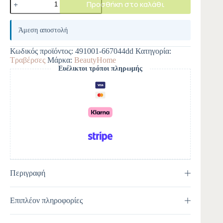
Προσθήκη στο καλάθι
A
l
Άμεση αποστολή
t
e
Κωδικός προϊόντος:
491001-667044dd
Κατηγορία:
r
Τραβέρσες
Μάρκα:
BeautyHome
n
Ευέλικτοι τρόποι πληρωμής
a
t
i
v
e
:
Περιγραφή
Επιπλέον πληροφορίες