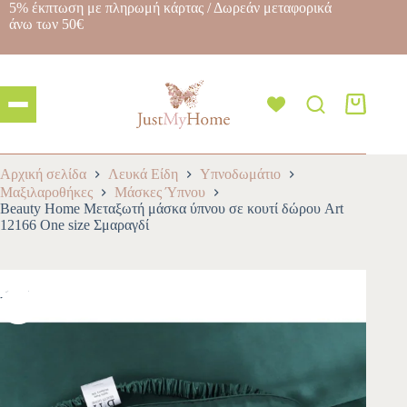
5% έκπτωση με πληρωμή κάρτας / Δωρεάν μεταφορικά
άνω των 50€
Αρχική σελίδα
Λευκά Είδη
Υπνοδωμάτιο
Μαξιλαροθήκες
Μάσκες Ύπνου
Beauty Home Μεταξωτή μάσκα ύπνου σε κουτί δώρου Art
12166 One size Σμαραγδί
-10%