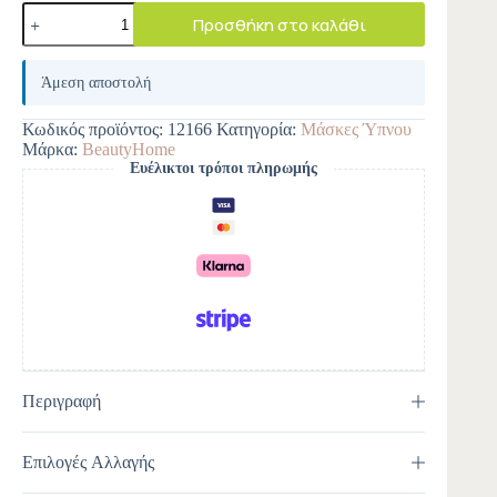
Προσθήκη στο καλάθι
A
l
Άμεση αποστολή
t
e
Κωδικός προϊόντος:
12166
Κατηγορία:
Μάσκες Ύπνου
r
Μάρκα:
BeautyHome
n
Ευέλικτοι τρόποι πληρωμής
a
t
i
v
e
:
Περιγραφή
Επιλογές Αλλαγής