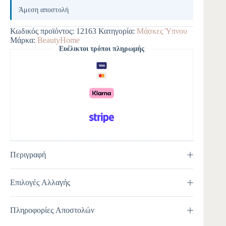
l
Άμεση αποστολή
t
e
Κωδικός προϊόντος:
12163
Κατηγορία:
Μάσκες Ύπνου
r
Μάρκα:
BeautyHome
n
Ευέλικτοι τρόποι πληρωμής
a
t
i
v
e
:
Περιγραφή
Επιλογές Αλλαγής
Πληροφορίες Αποστολών