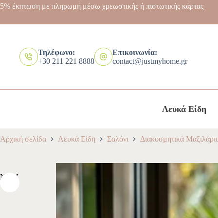
5% έκπτωση με πληρωμή μέσω χρεωστικής ή πιστωτικής κάρτας
Τηλέφωνο:
Επικοινωνία:
+30 211 221 8888
contact@justmyhome.gr
Λευκά Είδη
Αρχική σελίδα
Λευκά Είδη
Σαλόνι
Διακοσμητικά Μαξιλάρι
NEW