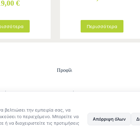
19,00 €
ρισσότερα
Περισσότερα
Προφίλ
ωμής
Είσοδος
ολής
Ο λογαριασμός μου
στροφών
Ιστορικό Παραγγελιών
να βελτιώσει την εμπειρία σας, να
ϋποθέσεις χρήσης
Εξέλιξη παραγγελίας
στασίας
ικεύσει το περιεχόμενο. Μπορείτε να
Απόρριψη όλων
Δ
Δεδομένων
ε ή να διαχειριστείτε τις προτιμήσεις