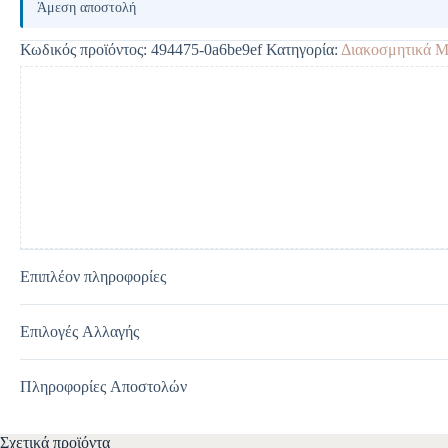
l
Άμεση αποστολή
t
e
Κωδικός προϊόντος:
494475-0a6be9ef
Κατηγορία:
Διακοσμητικά Μ
r
n
a
t
i
v
e
:
Επιπλέον πληροφορίες
Επιλογές Αλλαγής
Πληροφορίες Αποστολών
Σχετικά προϊόντα