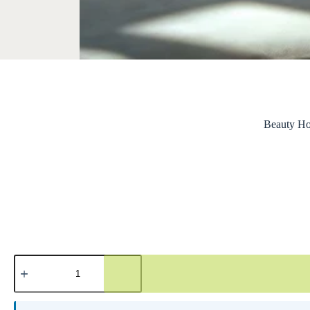
Beauty 
A