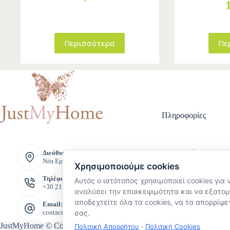
Περισσότερα
Πε
Πληροφορίες
Τρόποι Πληρ
Διεύθυνση:
Νέα Ερυθραία, Ελλάδα
Τρόποι Αποστ
Χρησιμοποιούμε cookies
Πολιτική Επι
Τηλέφωνο:
Αυτός ο ιστότοπος χρησιμοποιεί cookies για 
Όροι και Προ
+30 211 221 8888
Πολιτική Προ
αναλύσει την επισκεψιμότητα και να εξατομ
Προσωπικών 
αποδεχτείτε όλα τα cookies, να τα απορρίψετ
Email:
σας.
contact@justmyhome.gr
JustMyHome © Copyright 2026
Πολιτική Απορρήτου
·
Πολιτική Cookies