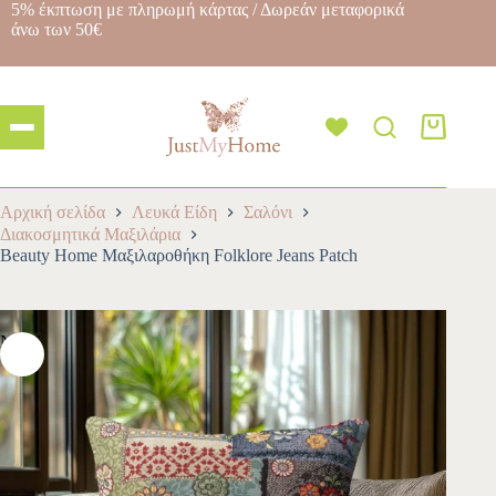
5% έκπτωση με πληρωμή κάρτας / Δωρεάν μεταφορικά
άνω των 50€
Αρχική σελίδα
Λευκά Είδη
Σαλόνι
Διακοσμητικά Μαξιλάρια
Beauty Home Μαξιλαροθήκη Folklore Jeans Patch
NEW