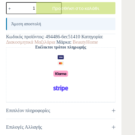
Προσθήκη στο καλάθι
A
l
Άμεση αποστολή
t
e
Κωδικός προϊόντος:
494486-6ec51410
Κατηγορία:
r
Διακοσμητικά Μαξιλάρια
Μάρκα:
BeautyHome
n
Ευέλικτοι τρόποι πληρωμής
a
t
i
v
e
:
Επιπλέον πληροφορίες
Επιλογές Αλλαγής