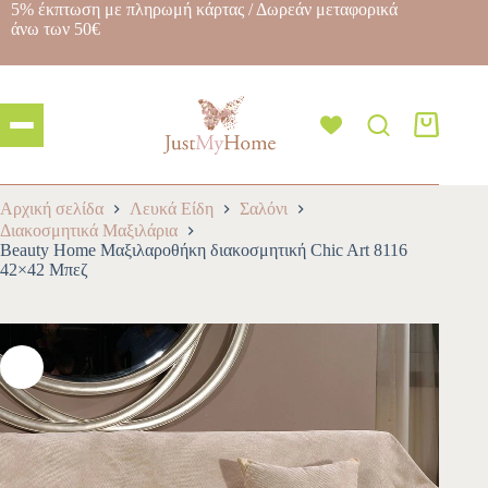
5% έκπτωση με πληρωμή κάρτας / Δωρεάν μεταφορικά
άνω των 50€
Αρχική σελίδα
Λευκά Είδη
Σαλόνι
Διακοσμητικά Μαξιλάρια
Beauty Home Μαξιλαροθήκη διακοσμητική Chic Art 8116
42×42 Μπεζ
-10%