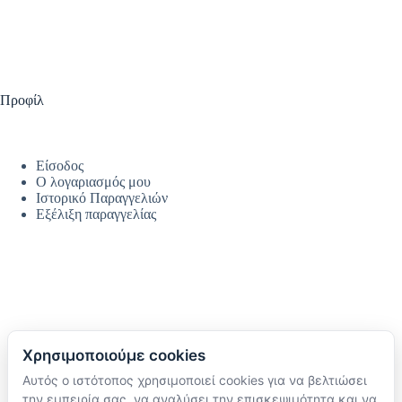
Προφίλ
Είσοδος
Ο λογαριασμός μου
Ιστορικό Παραγγελιών
Εξέλιξη παραγγελίας
Χρησιμοποιούμε cookies
Αυτός ο ιστότοπος χρησιμοποιεί cookies για να βελτιώσει
Ακολουθήστε μας
την εμπειρία σας, να αναλύσει την επισκεψιμότητα και να
TikTok