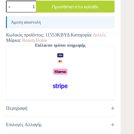
Προσθήκη στο καλάθι
A
l
Άμεση αποστολή
t
e
Κωδικός προϊόντος:
11553ΚΒΥΔ
Κατηγορία:
Διπλές
r
Μάρκα:
BeautyHome
n
Ευέλικτοι τρόποι πληρωμής
a
t
i
v
e
:
Περιγραφή
Επιλογές Αλλαγής