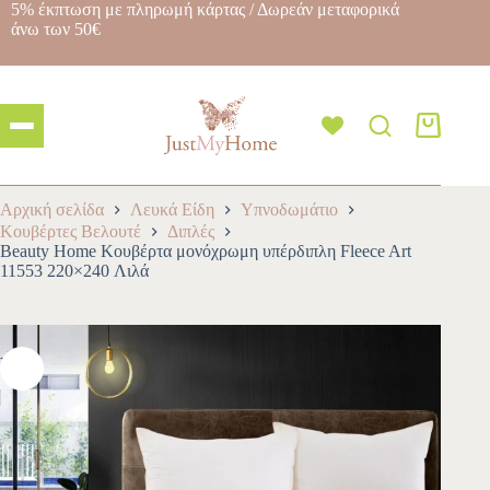
5% έκπτωση με πληρωμή κάρτας / Δωρεάν μεταφορικά
άνω των 50€
Αρχική σελίδα
Λευκά Είδη
Υπνοδωμάτιο
Κουβέρτες Βελουτέ
Διπλές
Beauty Home Κουβέρτα μονόχρωμη υπέρδιπλη Fleece Art
11553 220×240 Λιλά
-10%