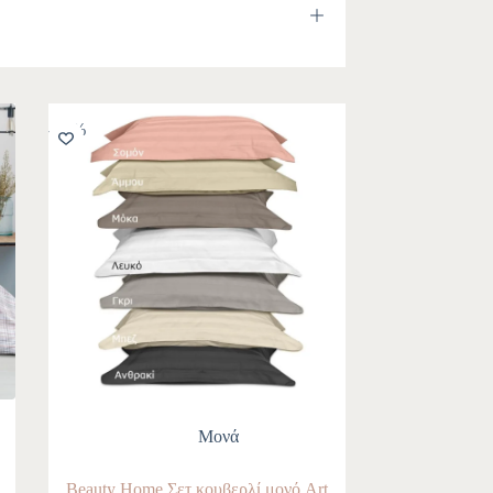
-10%
Mονά
Beauty Home Σετ κουβερλί μονό Art