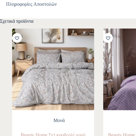
Πληροφορίες Αποστολών
Σχετικά προϊόντα
-10%
-10%
Mονά
Beauty Home Σετ κουβερλί μονό
Beauty Home 