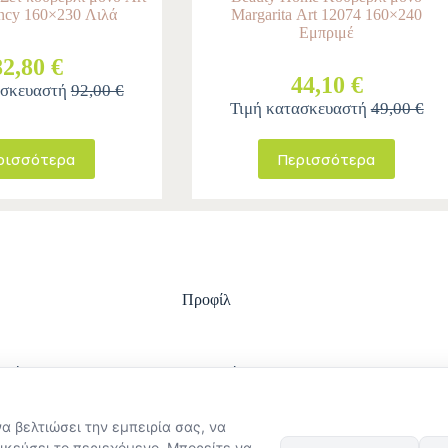
ncy 160×230 Λιλά
Margarita Αrt 12074 160×240
Εμπριμέ
82,80 €
44,10 €
ασκευαστή
92,00 €
Τιμή κατασκευαστή
49,00 €
ρισσότερα
Περισσότερα
Προφίλ
ωμής
Είσοδος
ολής
Ο λογαριασμός μου
στροφών
Ιστορικό Παραγγελιών
να βελτιώσει την εμπειρία σας, να
ϋποθέσεις χρήσης
Εξέλιξη παραγγελίας
στασίας
ικεύσει το περιεχόμενο. Μπορείτε να