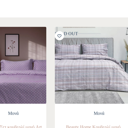
SOLD OUT
Mονά
Mονά
Σετ κουβερλί μονό Art
Beauty Home Κουβερλί μονό