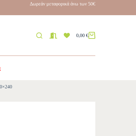
Δωρεάν μεταφορικά άνω των 50€
0,00
€
g
60×240