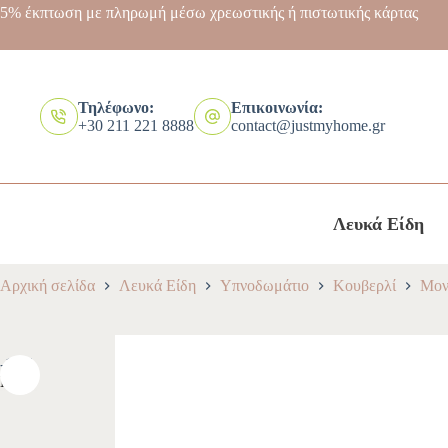
5% έκπτωση με πληρωμή μέσω χρεωστικής ή πιστωτικής κάρτας
Τηλέφωνο:
Επικοινωνία:
+30 211 221 8888
contact@justmyhome.gr
Λευκά Είδη
Αρχική σελίδα
Λευκά Είδη
Υπνοδωμάτιο
Κουβερλί
Mον
-10%
NEW