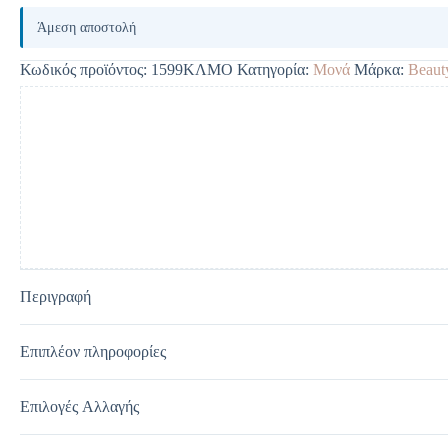
A
l
Άμεση αποστολή
t
e
Κωδικός προϊόντος:
1599ΚΛΜΟ
Κατηγορία:
Mονά
Μάρκα:
Beau
r
n
a
t
i
v
e
:
Περιγραφή
Επιπλέον πληροφορίες
Επιλογές Αλλαγής