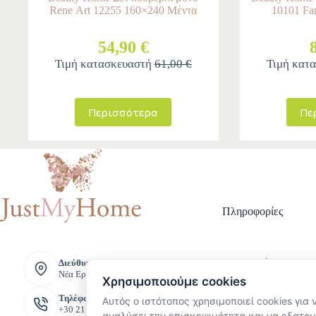
Rene Αrt 12255 160×240 Μέντα
10101 Fa
54,90 €
Τιμή κατασκευαστή
61,00 €
Τιμή κατ
Περισσότερα
Πε
Πληροφορίες
Τρόποι Πληρ
Διεύθυνση:
Νέα Ερυθραία, Ελλάδα
Τρόποι Αποστ
Χρησιμοποιούμε cookies
Πολιτική Επι
Τηλέφωνο:
Αυτός ο ιστότοπος χρησιμοποιεί cookies για 
Όροι και Προ
+30 211 221 8888
Πολιτική Προ
αναλύσει την επισκεψιμότητα και να εξατομ