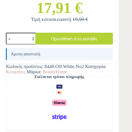
17,91 €
Τιμή κατασκευαστή
19,90 €
Προσθήκη στο καλάθι
A
l
Άμεση αποστολή
t
e
Κωδικός προϊόντος:
8448-Off White-Νο2
Κατηγορία:
r
Κουρτίνες
Μάρκα:
BeautyHome
n
Ευέλικτοι τρόποι πληρωμής
a
t
i
v
e
: