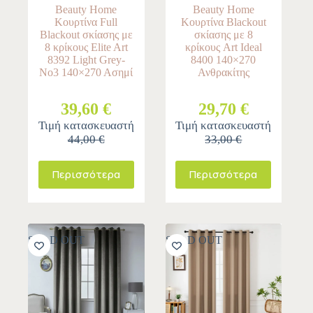
Beauty Home
Beauty Home
Κουρτίνα Full
Κουρτίνα Blackout
Blackout σκίασης με
σκίασης με 8
8 κρίκους Elite Art
κρίκους Art Ideal
8392 Light Grey-
8400 140×270
Νο3 140×270 Ασημί
Ανθρακίτης
39,60 €
29,70 €
Τιμή κατασκευαστή
Τιμή κατασκευαστή
44,00 €
33,00 €
Περισσότερα
Περισσότερα
SOLD OUT
SOLD OUT