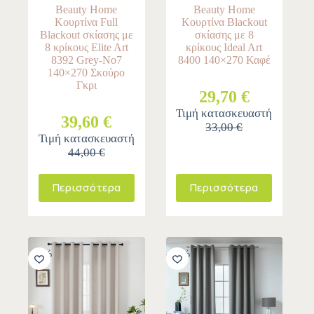
Beauty Home
Beauty Home
Κουρτίνα Full
Κουρτίνα Blackout
Blackout σκίασης με
σκίασης με 8
8 κρίκους Elite Art
κρίκους Ideal Art
8392 Grey-Νο7
8400 140×270 Καφέ
140×270 Σκούρο
Γκρι
29,70 €
Τιμή κατασκευαστή
39,60 €
33,00 €
Τιμή κατασκευαστή
44,00 €
Περισσότερα
Περισσότερα
-10%
-10%