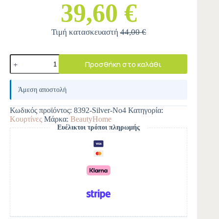
39,60 €
Τιμή κατασκευαστή
44,00 €
Προσθήκη στο καλάθι
A
l
Άμεση αποστολή
t
e
Κωδικός προϊόντος:
8392-Silver-Νο4
Κατηγορία:
r
Κουρτίνες
Μάρκα:
BeautyHome
n
Ευέλικτοι τρόποι πληρωμής
a
t
i
v
e
: