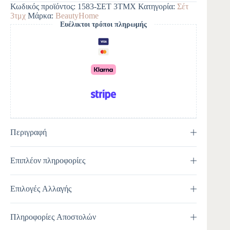
e
Κωδικός προϊόντος:
1583-ΣΕΤ 3ΤΜΧ
Κατηγορία:
Σέτ
r
3τμχ
Μάρκα:
BeautyHome
n
Ευέλικτοι τρόποι πληρωμής
a
t
i
v
e
:
Περιγραφή
Επιπλέον πληροφορίες
Επιλογές Αλλαγής
Πληροφορίες Αποστολών