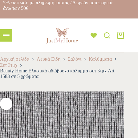
5% έκπτωση με πληρωμή κάρτας / Δωρεάν μεταφορικά
άνω των 50€
Αρχική σελίδα
Λευκά Είδη
Σαλόνι
Καλύμματα
Σέτ 3τμχ
Beauty Home Ελαστικό αδιάβροχο κάλυμμα σετ 3τμχ Art
1583 σε 5 χρώματα
-10%
NEW