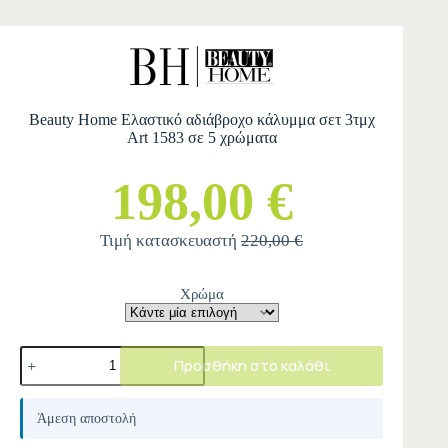
Beauty Home Ελαστικό αδιάβροχο κάλυμμα σετ 3τμχ
Art 1583 σε 5 χρώματα
198,00 €
Τιμή κατασκευαστή
220,00 €
Χρώμα
Προσθήκη στο καλάθι
A
l
Άμεση αποστολή
t