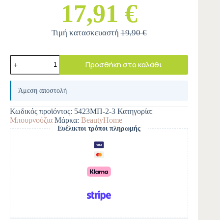
17,91 €
Τιμή κατασκευαστή
19,90 €
Προσθήκη στο καλάθι
A
l
Άμεση αποστολή
t
e
Κωδικός προϊόντος:
5423ΜΠ-2-3
Κατηγορία:
r
Μπουρνούζια
Μάρκα:
BeautyHome
n
Ευέλικτοι τρόποι πληρωμής
a
t
i
v
e
: