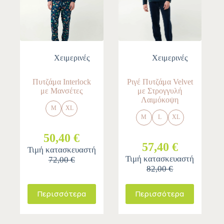
Χειμερινές
Χειμερινές
Πυτζάμα Interlock
Ριγέ Πυτζάμα Velvet
με Μανσέτες
με Στρογγυλή
Λαιμόκοψη
M
XL
M
L
XL
50,40 €
57,40 €
Τιμή κατασκευαστή
Τιμή κατασκευαστή
72,00 €
82,00 €
Περισσότερα
Περισσότερα