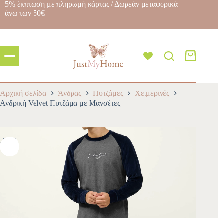
5% έκπτωση με πληρωμή κάρτας / Δωρεάν μεταφορικά
άνω των 50€
Αρχική σελίδα
Άνδρας
Πυτζάμες
Χειμερινές
Ανδρική Velvet Πυτζάμα με Μανσέτες
-30%