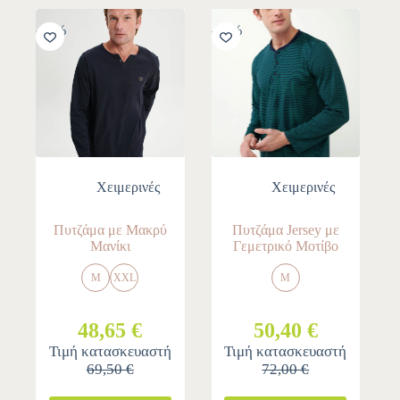
-30%
-30%
Χειμερινές
Χειμερινές
Πυτζάμα με Μακρύ
Πυτζάμα Jersey με
Μανίκι
Γεμετρικό Μοτίβο
M
XXL
M
48,65 €
50,40 €
Τιμή κατασκευαστή
Τιμή κατασκευαστή
69,50 €
72,00 €