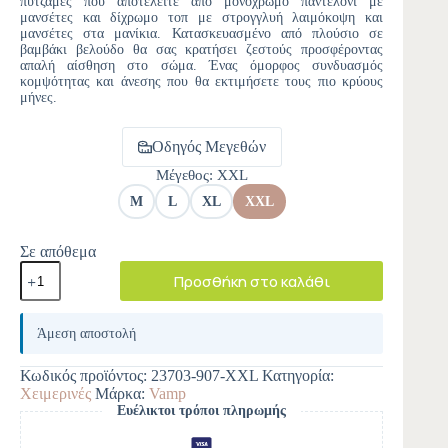
πυτζάμες που αποτελείτε από μονόχρωμο παντελόνι με
μανσέτες και δίχρωμο τοπ με στρογγλυή λαιμόκοψη και
μανσέτες στα μανίκια. Κατασκευασμένο από πλούσιο σε
βαμβάκι βελούδο θα σας κρατήσει ζεστούς προσφέροντας
απαλή αίσθηση στο σώμα. Ένας όμορφος συνδυασμός
κομψότητας και άνεσης που θα εκτιμήσετε τους πιο κρύους
μήνες.
Οδηγός Μεγεθών
Μέγεθος
: XXL
M
L
XL
XXL
Σε απόθεμα
Προσθήκη στο καλάθι
A
l
Άμεση αποστολή
t
e
Κωδικός προϊόντος:
23703-907-XXL
Κατηγορία:
r
Χειμερινές
Μάρκα:
Vamp
n
Ευέλικτοι τρόποι πληρωμής
a
t