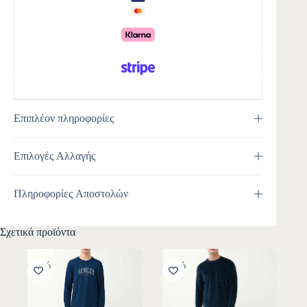
i
v
e
:
Επιπλέον πληροφορίες
Επιλογές Αλλαγής
Πληροφορίες Αποστολών
Σχετικά προϊόντα
-30%
-30%